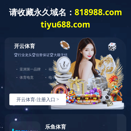
开云官方端网站登录入口
关于我们
产品及服
网络营销
关于我们
ABOUT US
公司简介
发展历程
经营理念
企业文化
企业文化