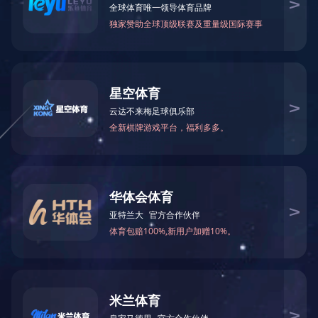
组织架构
荣誉证书
经营语录
联系我们