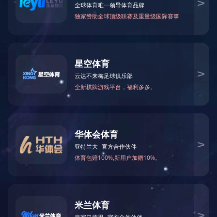
珠开销售网络
珠江北斗一号特约安装点
阿
htt