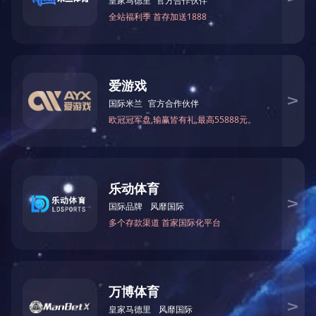
开云官方端网站登录入口（www.pl