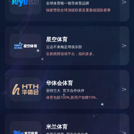
出租屋火灾隐患——漏电保
近来，我们针对出租屋安全
漏电开关遇到线路故障不跳
产品
老化、功能缺失、质量